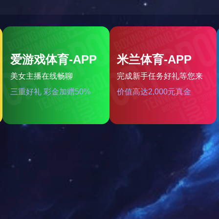
风力强大·强力续航10小时
付属品：脖子挂绳·USB线Typ
联