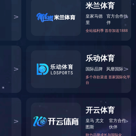
过儿童安全认证）
·调整风向角度机能·DC无刷电机·