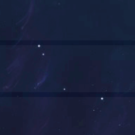
9ZF036RB82
产品分类
手持风扇
尺寸
214×85×40mm
重量
150g
材质
ABS树脂+PP树脂 （通
风量调节
四档风量
电池容量
2000mAh
调节角度
0~110° 无阶段调节
使用方式
桌面/手持/ 挂脖/挂包
备注
亮点：2重反转风扇·登山扣