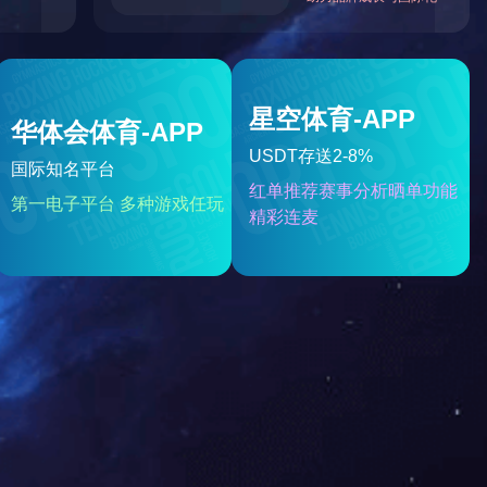
·静享清凉
eC-A(约30cm长)
系合作